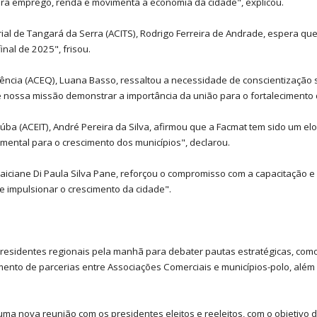
era emprego, renda e movimenta a economia da cidade", explicou.
ial de Tangará da Serra (ACITS), Rodrigo Ferreira de Andrade, espera qu
nal de 2025", frisou.
ência (ACEQ), Luana Basso, ressaltou a necessidade de conscientização s
 nossa missão demonstrar a importância da união para o fortalecimento 
úba (ACEIT), André Pereira da Silva, afirmou que a Facmat tem sido um elo
mental para o crescimento dos municípios", declarou.
laiciane Di Paula Silva Pane, reforçou o compromisso com a capacitação e
e impulsionar o crescimento da cidade".
residentes regionais pela manhã para debater pautas estratégicas, como 
ento de parcerias entre Associações Comerciais e municípios-polo, além 
ma nova reunião com os presidentes eleitos e reeleitos, com o objetivo d