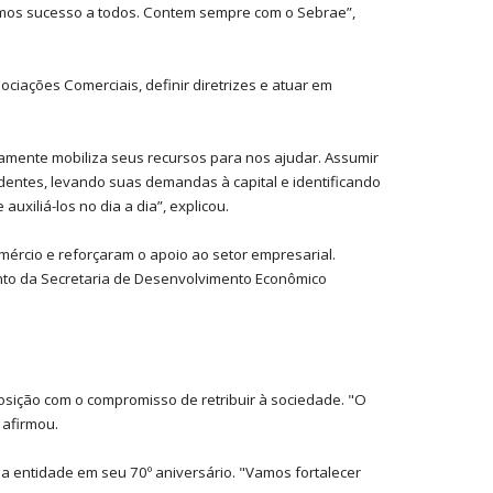
amos sucesso a todos. Contem sempre com o Sebrae”,
iações Comerciais, definir diretrizes e atuar em
amente mobiliza seus recursos para nos ajudar. Assumir
identes, levando suas demandas à capital e identificando
iliá-los no dia a dia”, explicou.
ércio e reforçaram o apoio ao setor empresarial.
nto da Secretaria de Desenvolvimento Econômico
posição com o compromisso de retribuir à sociedade. "O
 afirmou.
 a entidade em seu 70º aniversário. "Vamos fortalecer