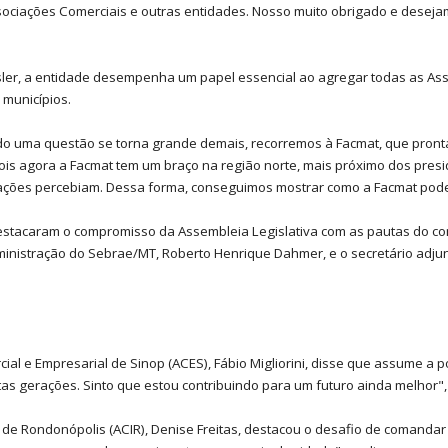
sociações Comerciais e outras entidades. Nosso muito obrigado e desej
sler, a entidade desempenha um papel essencial ao agregar todas as Assoc
municípios.
do uma questão se torna grande demais, recorremos à Facmat, que pront
pois agora a Facmat tem um braço na região norte, mais próximo dos pres
ões percebiam. Dessa forma, conseguimos mostrar como a Facmat pode aux
stacaram o compromisso da Assembleia Legislativa com as pautas do com
inistração do Sebrae/MT, Roberto Henrique Dahmer, e o secretário adju
cial e Empresarial de Sinop (ACES), Fábio Migliorini, disse que assume a 
as gerações. Sinto que estou contribuindo para um futuro ainda melhor",
 de Rondonópolis (ACIR), Denise Freitas, destacou o desafio de comandar