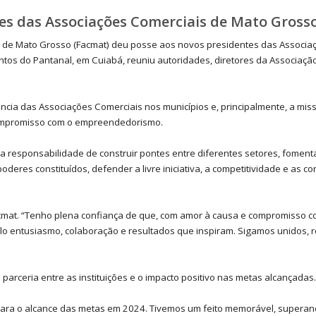
es das Associações Comerciais de Mato Gross
de Mato Grosso (Facmat) deu posse aos novos presidentes das Associaçõe
ventos do Pantanal, em Cuiabá, reuniu autoridades, diretores da Associaç
ância das Associações Comerciais nos municípios e, principalmente, a mi
compromisso com o empreendedorismo.
 responsabilidade de construir pontes entre diferentes setores, fomenta
deres constituídos, defender a livre iniciativa, a competitividade e as 
mat. “Tenho plena confiança de que, com amor à causa e compromisso c
o entusiasmo, colaboração e resultados que inspiram. Sigamos unidos, r
parceria entre as instituições e o impacto positivo nas metas alcançadas.
ara o alcance das metas em 2024. Tivemos um feito memorável, supera