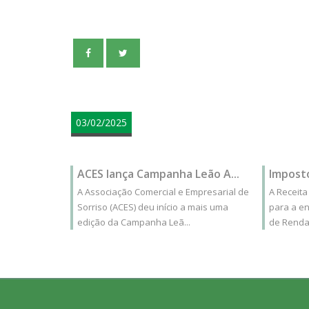
teste
03/02/2025
ACES lança Campanha Leão A...
Imposto
A Associação Comercial e Empresarial de
A Receita
Sorriso (ACES) deu início a mais uma
para a en
edição da Campanha Leã...
de Renda 