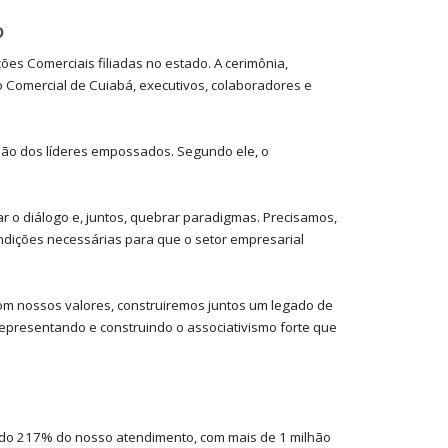
o
s Comerciais filiadas no estado. A cerimônia,
ão Comercial de Cuiabá, executivos, colaboradores e
ssão dos líderes empossados. Segundo ele, o
r o diálogo e, juntos, quebrar paradigmas. Precisamos,
condições necessárias para que o setor empresarial
om nossos valores, construiremos juntos um legado de
epresentando e construindo o associativismo forte que
ndo 217% do nosso atendimento, com mais de 1 milhão