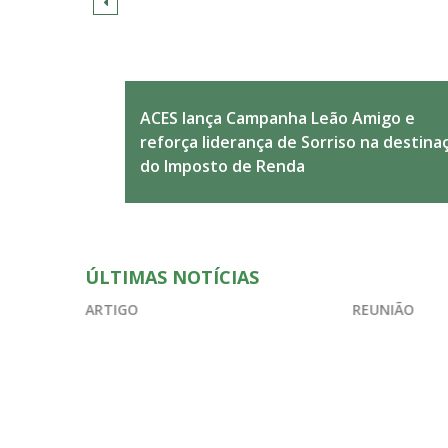
ACES lança Campanha Leão Amigo e
Imposto de Renda 2026: prazo para
Presidente da Faciap destaca liderança
reforça liderança de Sorriso na destina
declaração começa em 23 de março e
associativista e representatividade
do Imposto de Renda
exige atenção dos contribuintes
institucional em visita à Facmat
ÚLTIMAS NOTÍCIAS
REUNIÃO
EVENT