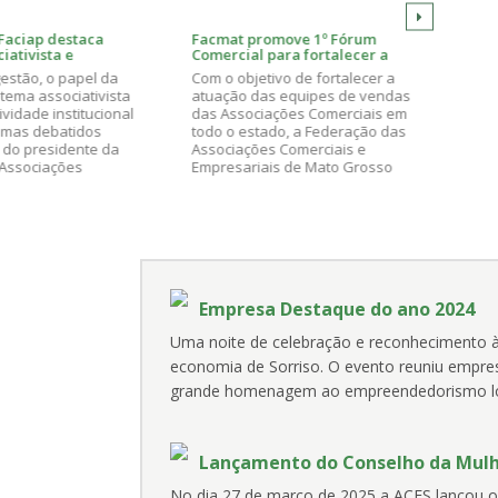
promove 1º Fórum
Presidente da Facmat recebe
al para fortalecer a
visita da nova presidente da
 das equipes de vendas
Associação Comercial de Campo
jetivo de fortalecer a
O sistema associativista e temas
ociações Comerciais
Verde
 das equipes de vendas
relacionados à região de Campo
ociações Comerciais em
Verde pautaram a reunião entre o
estado, a Federação das
presidente da Facmat, Jonas Alves,
ções Comerciais e
e a presidente da Associação
riais de Mato Grosso
Comercial e Empresarial de Campo
 realiza nos dias 12 e 13 de
Verde (Acicave), Sara Padilha. O
em Cuiabá, o 1º Fórum
encontro ocorreu nesta segunda-
l para Executivos e
feira (02/02), na sede da entidade,
 Comerciais das
em Cuiabá.
ções Comerciais. O evento
lizado no auditório da
ção Comercial e
Empresa Destaque do ano 2024
rial de Cuiabá (ACCuiabá).
ção custa R$ 150,00 e deve
Uma noite de celebração e reconhecimento
 pelo link:
/www.facmat.org.br/agend
economia de Sorriso. O evento reuniu empre
grande homenagem ao empreendedorismo lo
Lançamento do Conselho da Mulhe
No dia 27 de março de 2025 a ACES lançou o