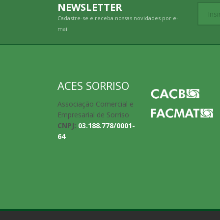
NEWSLETTER
Cadastre-se e receba nossas novidades por e-
mail
ACES SORRISO
Associação Comercial e
Empresarial de Sorriso
CNPJ:
03.188.778/0001-
64