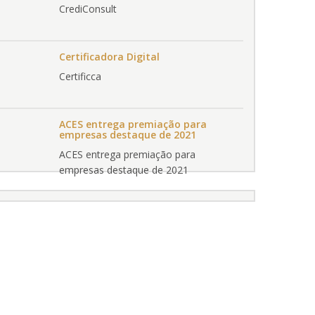
aconteceu no Centro de Evento
CrediConsult
Sicredi e contou com a presença de
mais de 1.000 pessoas que
prestigiaram uma noite repleta de
Certificadora Digital
atrações. O Destaque foi para a
Certificca
apresentação do cantor Michel Teló
que fez um grande show para os
presentes.
ACES entrega premiação para
empresas destaque de 2021
ACES entrega premiação para
empresas destaque de 2021
ARTIGO
ARTIGO GERAL